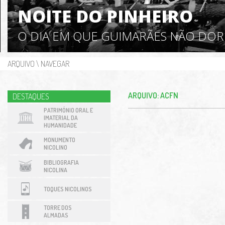
NOITE DO PINHEIRO
O DIA EM QUE GUIMARÃES NÃO DO
ARQUIVO
\
NAVEGAR
ARQUIVO: ACFN
DESTAQUES
PATRIMÓNIO ORAL E
IMATERIAL DA
HUMANIDADE
MONUMENTO
NICOLINO
BIBLIOGRAFIA
NICOLINA
TOQUES NICOLINOS
TORRE DOS
ALMADAS