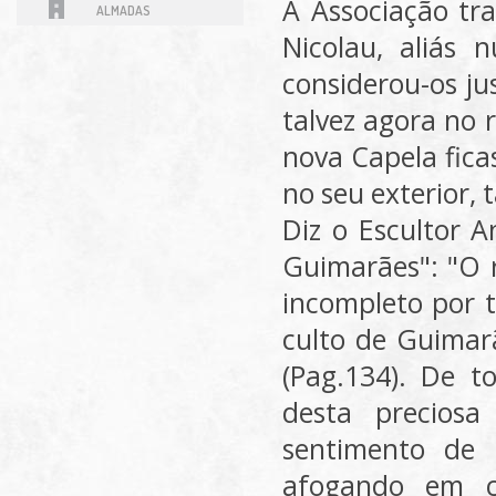
A Associação tr
ALMADAS
Nicolau, aliás 
considerou-os ju
talvez agora no 
nova Capela fica
no seu exterior, 
Diz o Escultor A
Guimarães": "O r
incompleto por t
culto de Guimar
(Pag.134). De t
desta precios
sentimento de
afogando em c