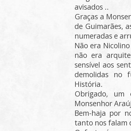
avisados ..
Graças a Monsenh
de Guimarães, as
numeradas e arr
Não era Nicolino
não era arquit
sensível aos se
demolidas no f
História.
Obrigado, um o
Monsenhor Araújo
Bem-haja por no
tanto nos falam 