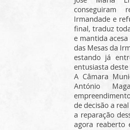
conseguiram r
Irmandade e ref
final, traduz to
e mantida acesa 
das Mesas da Irm
estando já ent
entusiasta deste
A Câmara Munic
António Mag
empreendimento,
de decisão a rea
a reparação dess
agora reaberto