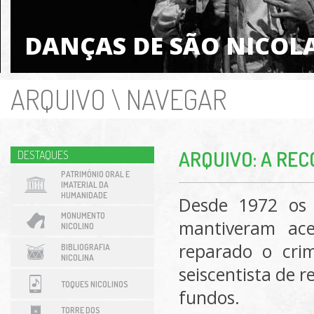
DANÇAS DE SÃO NICOL
ARQUIVO
\
NAVEGAR
ARQUIVO: A REC
DESTAQUES
PATRIMÓNIO ORAL E
IMATERIAL DA
HUMANIDADE
Desde 1972 os 
MONUMENTO
mantiveram ace
NICOLINO
reparado o cri
BIBLIOGRAFIA
NICOLINA
seiscentista de 
TOQUES NICOLINOS
fundos.
TORRE DOS