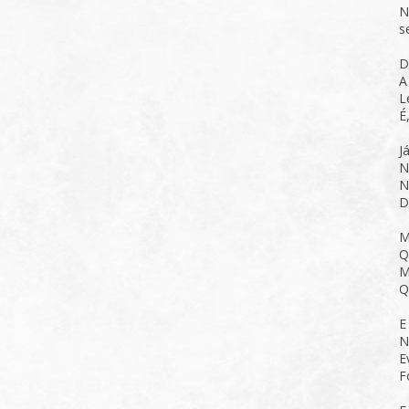
N
s
D
A
L
É
J
N
N
D
M
Q
M
Q
E
N
E
F