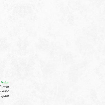
 Fes
tas
icaria
 Padre
 ajuda