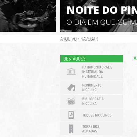
NOITE DO PI
O DIA EM QUE GUI
ARQUIVO
\
NAVEGAR
A
DESTAQUES
PATRIMÓNIO ORAL E
IMATERIAL DA
HUMANIDADE
MONUMENTO
NICOLINO
BIBLIOGRAFIA
NICOLINA
TOQUES NICOLINOS
TORRE DOS
ALMADAS