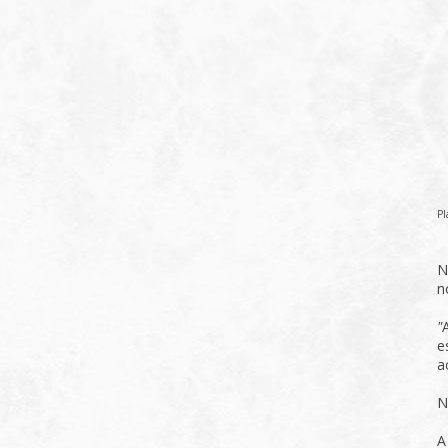
Pl
N
n
"
e
a
N
A