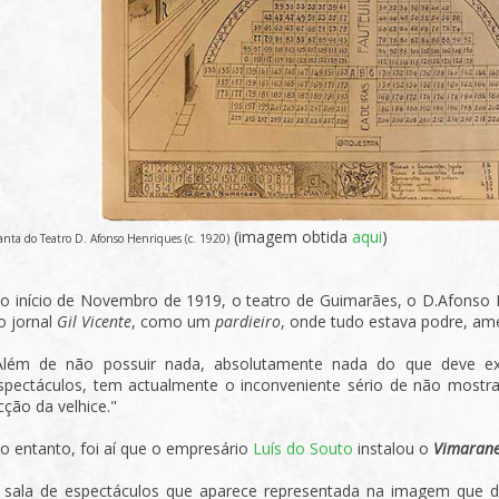
(imagem obtida
aqui
)
anta do Teatro D. Afonso Henriques (c. 1920)
o início de Novembro de 1919, o teatro de Guimarães, o D.Afonso H
o jornal
Gil Vicente
, como um
pardieiro
, onde tudo estava podre, am
Além de não possuir nada, absolutamente nada do que deve ex
spectáculos, tem actualmente o inconveniente sério de não mostr
cção da velhice."
o entanto, foi aí que o empresário
Luís do Souto
instalou o
Vimarane
 sala de espectáculos que aparece representada na imagem que 