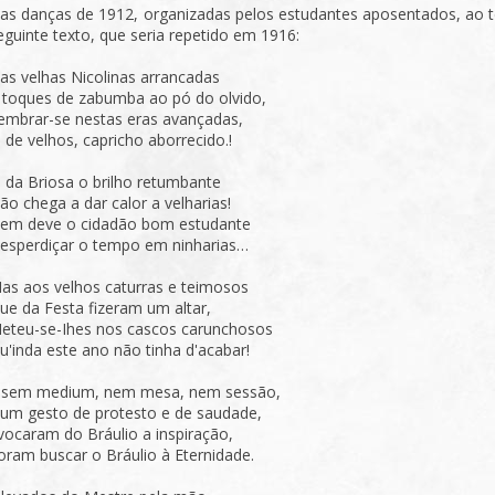
as danças de 1912, organizadas pelos estudantes aposentados, ao te
eguinte texto, que seria repetido em 1916:
as velhas Nicolinas arrancadas
 toques de zabumba ao pó do olvido,
embrar-se nestas eras avançadas,
, de velhos, capricho aborrecido.!
á da Briosa o brilho retumbante
ão chega a dar calor a velharias!
em deve o cidadão bom estudante
esperdiçar o tempo em ninharias…
as aos velhos caturras e teimosos
ue da Festa fizeram um altar,
eteu-se-Ihes nos cascos carunchosos
u'inda este ano não tinha d'acabar!
 sem medium, nem mesa, nem sessão,
um gesto de protesto e de saudade,
vocaram do Bráulio a inspiração,
oram buscar o Bráulio à Eternidade.