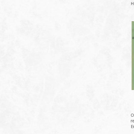
H
O
r
E