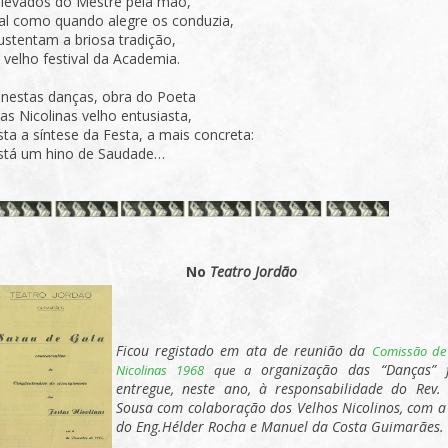
 levados do Mestre pela mão,
al como quando alegre os conduzia,
ustentam a briosa tradição,
 velho festival da Academia.
 nestas danças, obra do Poeta
as Nicolinas velho entusiasta,
sta a síntese da Festa, a mais concreta:
stá um hino de Saudade…
No
Teatro Jordão
Ficou registado em ata de reunião da
Comissão de
organização das “Danças” f
Nicolinas 1968
que a
entregue, neste ano, à responsabilidade do Rev.
Sousa com colaboração dos Velhos Nicolinos, com a
do Eng.Hélder Rocha e Manuel da Costa Guimarães.