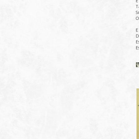
E
T
S
O
E
D
E
E