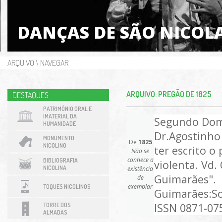
DANÇAS DE SÃO NICOL
ARQUIVO
\
NAVEGAR
ARQUIVO: PREGÃO DE 1825
DESTAQUES
PATRIMÓNIO ORAL E
IMATERIAL DA
Segundo Domin
HUMANIDADE
Dr.Agostinho 
MONUMENTO
De
1825
NICOLINO
ter escrito 
Não se
conhece a
BIBLIOGRAFIA
violenta. Vd.
NICOLINA
existência
Guimarães".
de
exemplar
TOQUES NICOLINOS
Guimarães:S
ISSN 0871-075
TORRE DOS
ALMADAS