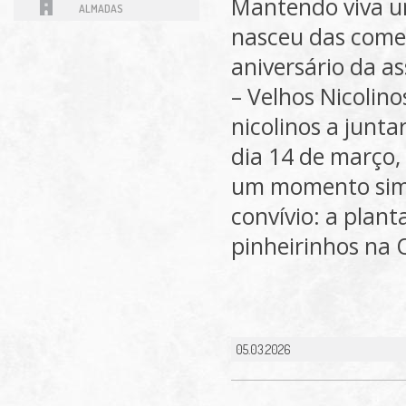
Mantendo viva u
ALMADAS
nasceu das come
aniversário da a
– Velhos Nicolino
nicolinos a junt
dia 14 de março,
um momento simb
convívio: a plant
pinheirinhos na 
05.03.2026