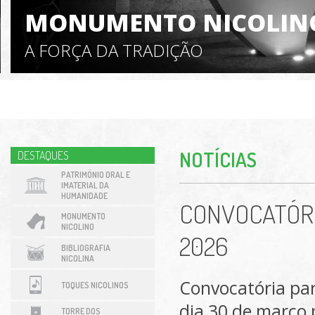
MONUMENTO NICOLIN
A FORÇA DA TRADIÇÃO
NOTÍCIAS
DESTAQUES
PATRIMÓNIO ORAL E
IMATERIAL DA
HUMANIDADE
CONVOCATÓRI
MONUMENTO
NICOLINO
2026
BIBLIOGRAFIA
NICOLINA
Convocatória par
TOQUES NICOLINOS
dia 30 de março 
TORRE DOS