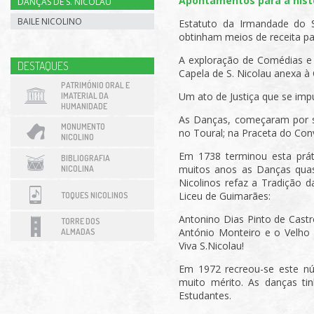
Apontamentos para a hist
DANÇAS DE S. NICOLAU
BAILE NICOLINO
Estatuto da Irmandade do S
obtinham meios de receita par
A exploração de Comédias e 
DESTAQUES
Capela de S. Nicolau anexa à
PATRIMÓNIO ORAL E
Um ato de Justiça que se imp
IMATERIAL DA
HUMANIDADE
As Danças, começaram por se
MONUMENTO
no Toural; na Praceta do Conv
NICOLINO
Em 1738 terminou esta práti
BIBLIOGRAFIA
muitos anos as Danças quas
NICOLINA
Nicolinos refaz a Tradição 
Liceu de Guimarães:
TOQUES NICOLINOS
Antonino Dias Pinto de Castr
TORRE DOS
António Monteiro e o Velho 
ALMADAS
Viva S.Nicolau!
Em 1972 recreou-se este n
muito mérito. As danças ti
Estudantes.