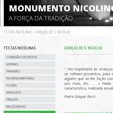
MONUMENTO NICOLIN
A FORÇA DA TRADIÇÃO
FESTAS NICOLINAS
\
DANÇAS DE S. NICOLAU
FESTAS NICOLINAS
DANÇAS DE S. NICOLAU
COMISSÃO DE FESTAS
MOINAS
"...No respeitante às «Dança
PINHEIRO
se colhiam proventos, para 
NOVENAS/MATINAS
alguém que se lhe fação com
aos mais, etc.. . . » Nad
POSSES
caracteristica, realizada anu
MAGUSTO
Padre Gaspar Roriz
PREGÃO
MAÇÃZINHAS